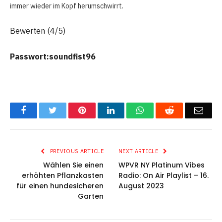
immer wieder im Kopf herumschwirrt.
Bewerten (4/5)
Passwort:soundfist96
Facebook
Twitter
Pinterest
LinkedIn
WhatsApp
Reddit
Emai
PREVIOUS ARTICLE
NEXT ARTICLE
Wählen Sie einen
WPVR NY Platinum Vibes
erhöhten Pflanzkasten
Radio: On Air Playlist – 16.
für einen hundesicheren
August 2023
Garten