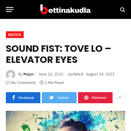
MUSIK
SOUND FIST: TOVE LO –
ELEVATOR EYES
By
Major
June 21, 2023
Updated:
August 18, 2023
No Comments
1 Min Read
Facebook
Twitter
Pinterest